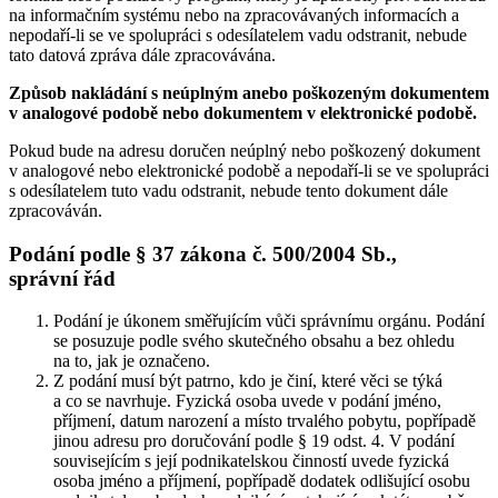
na informačním systému nebo na zpracovávaných informacích a
nepodaří-li se ve spolupráci s odesílatelem vadu odstranit, nebude
tato datová zpráva dále zpracovávána.
Způsob nakládání s neúplným anebo poškozeným dokumentem
v analogové podobě nebo dokumentem v elektronické podobě.
Pokud bude na adresu doručen neúplný nebo poškozený dokument
v analogové nebo elektronické podobě a nepodaří-li se ve spolupráci
s odesílatelem tuto vadu odstranit, nebude tento dokument dále
zpracováván.
Podání podle § 37 zákona č. 500/2004 Sb.,
správní řád
Podání je úkonem směřujícím vůči správnímu orgánu. Podání
se posuzuje podle svého skutečného obsahu a bez ohledu
na to, jak je označeno.
Z podání musí být patrno, kdo je činí, které věci se týká
a co se navrhuje. Fyzická osoba uvede v podání jméno,
příjmení, datum narození a místo trvalého pobytu, popřípadě
jinou adresu pro doručování podle § 19 odst. 4. V podání
souvisejícím s její podnikatelskou činností uvede fyzická
osoba jméno a příjmení, popřípadě dodatek odlišující osobu