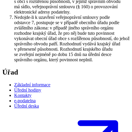
s obcí s rozšířenou působností, v jejímž správním obvodu
má sídlo, veřejnoprávní smlouvu (§ 160) o provozování
elektronické adresy podatelny.
Nedojde-li k uzavření veřejnoprávní smlouvy podle
odstavce 7, postupuje se v případě obecního úřadu podle
zvláštního zákona: v případě jiného správního orgánu
rozhodne krajský úřad, že pro něj bude tuto povinnost
vykonávat obecní úřad obce s rozšířenou působností, do jehož
správního obvodu patří. Rozhodnutí vydává krajský úřad
v přenesené působnosti. Rozhodnutí krajského úřadu
se zveřejní nejméně po dobu 15 dnů na úřední desce
správního orgánu, který povinnost neplnil.
Úřad
Základní informace
Úřední hodiny
Kontakty
e-podatelna
Úřední deska