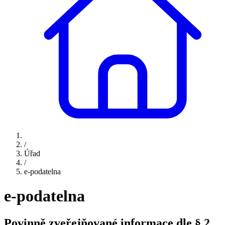
/
Úřad
/
e-podatelna
e-podatelna
Povinně zveřejňované informace dle § 2