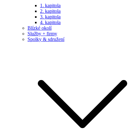
1. kapitola
2. kapitola
3. kapitola
4. kapitola
Blízké okolí
Služby + firmy
Spolky & sdružení