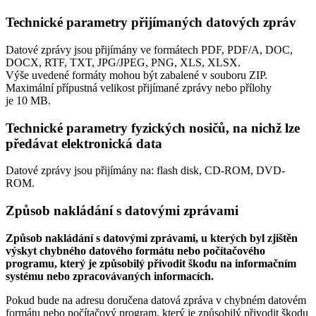
Technické parametry přijímaných datových zpráv
Datové zprávy jsou přijímány ve formátech
PDF, PDF/A, DOC,
DOCX, RTF, TXT, JPG/JPEG, PNG, XLS, XLSX.
Výše uvedené formáty mohou být zabalené v souboru ZIP.
Maximální přípustná velikost přijímané zprávy nebo přílohy
je
10 MB
.
Technické parametry fyzických nosičů, na nichž lze
předávat elektronická data
Datové zprávy jsou přijímány na:
flash disk, CD-ROM, DVD-
ROM.
Způsob nakládání s datovými zprávami
Způsob nakládání s datovými zprávami, u kterých byl zjištěn
výskyt chybného datového formátu nebo počítačového
programu, který je způsobilý přivodit škodu na informačním
systému nebo zpracovávaných informacích.
Pokud bude na adresu doručena datová zpráva v chybném datovém
formátu nebo počítačový program, který je způsobilý přivodit škodu