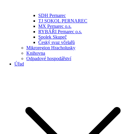
SDH Pernarec
TJ SOKOL PERNAREC
MX Pernarec o.s.
RYBÁŘI Pernarec o.s.
Spolek Skupeč
Český svaz včelařů
Mikroregion Hracholusky
Knihovna
Odpadové hospodářství
Úřad