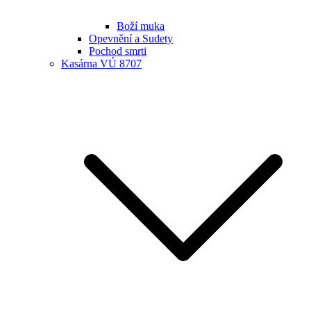
Boží muka
Opevnění a Sudety
Pochod smrti
Kasárna VÚ 8707