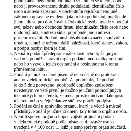
podnikatele nebo druh podnikání vztahující se k této osobě
nebo jí provozovanému druhu podnikání, identifikační číslo
osob a adresu zapsanou v obchodním rejstříku nebo jiné
zákonem upravené evidenci jako místo podnikání, popřípadě
jinou adresu pro doručování. Právnická osoba uvede v podání
svůj název nebo obchodní firmu, identifikační číslo osob nebo
obdobný údaj a adresu sídla, popřípadě jinou adresu
pro doručování. Podání musí obsahovat označení správního
orgánu, jemuž je určeno, další náležitosti, které stanoví zákon,
a podpis osoby, která je činí.
Nemá-li podání předepsané náležitosti nebo trpí-li jinými
vadami, pomůže správní orgán podateli nedostatky odstranit
nebo ho vyzve k jejich odstranění a poskytne mu k tomu
přiměřenou lhůtu.
Podání je možno učinit písemně nebo ústně do protokolu
anebo v elektronické podobě. Za podmínky, že podání
je do 5 dnů potvrzeno, popřípadě doplněno způsobem
uvedeným ve větě první, je možno je učinit pomocí jiných
technických prostředků, zejména prostřednictvím dálnopisu,
telefaxu nebo veřejné datové sítě bez použití podpisu.
Podání se činí u správního orgánu, který je věcně a místně
příslušný. Podání je učiněno dnem, kdy tomuto orgánu došlo.
Není-li správní orgán schopen zajistit přijímání podání
v elektronické podobě podle odstavce 4, uzavře osoba
uvedená v § 160 odst. 1. jejíž je tento správní orgán součástí,