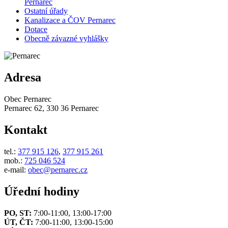
Pernarec
Ostatní úřady
Kanalizace a ČOV Pernarec
Dotace
Obecně závazné vyhlášky
Adresa
Obec Pernarec
Pernarec 62, 330 36 Pernarec
Kontakt
tel.:
377 915 126
,
377 915 261
mob.:
725 046 524
e-mail:
obec@pernarec.cz
Úřední hodiny
PO, ST:
7:00-11:00, 13:00-17:00
ÚT, ČT:
7:00-11:00, 13:00-15:00