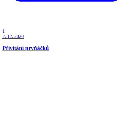
1
2. 12. 2020
Přivítání prvňáčků