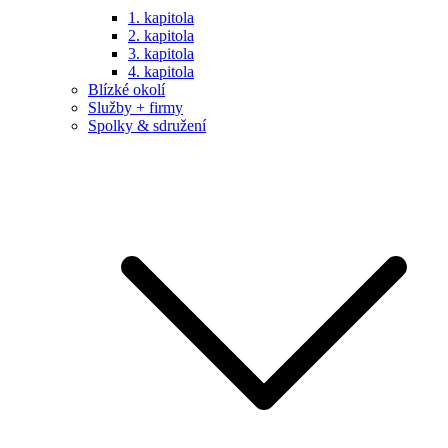
1. kapitola
2. kapitola
3. kapitola
4. kapitola
Blízké okolí
Služby + firmy
Spolky & sdružení