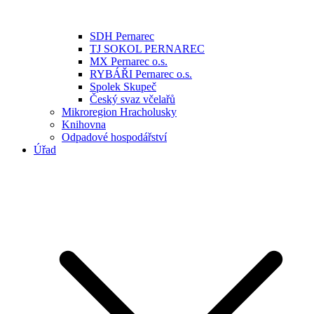
SDH Pernarec
TJ SOKOL PERNAREC
MX Pernarec o.s.
RYBÁŘI Pernarec o.s.
Spolek Skupeč
Český svaz včelařů
Mikroregion Hracholusky
Knihovna
Odpadové hospodářství
Úřad