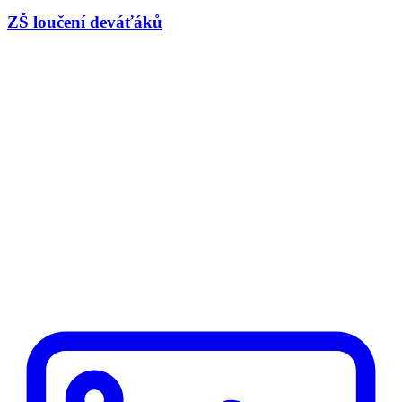
ZŠ loučení deváťáků