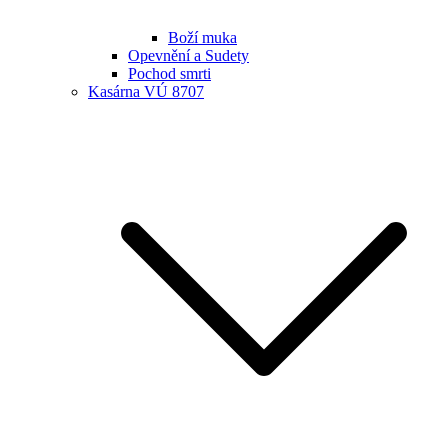
Boží muka
Opevnění a Sudety
Pochod smrti
Kasárna VÚ 8707