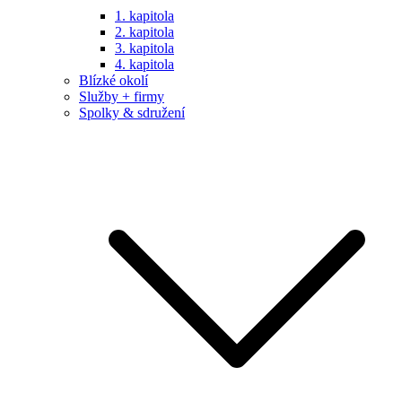
1. kapitola
2. kapitola
3. kapitola
4. kapitola
Blízké okolí
Služby + firmy
Spolky & sdružení