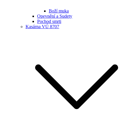
Boží muka
Opevnění a Sudety
Pochod smrti
Kasárna VÚ 8707