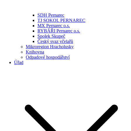
SDH Pernarec
TJ SOKOL PERNAREC
MX Pernarec o.s.
RYBÁŘI Pernarec o.s.
Spolek Skupeč
Český svaz včelařů
Mikroregion Hracholusky
Knihovna
Odpadové hospodářství
Úřad