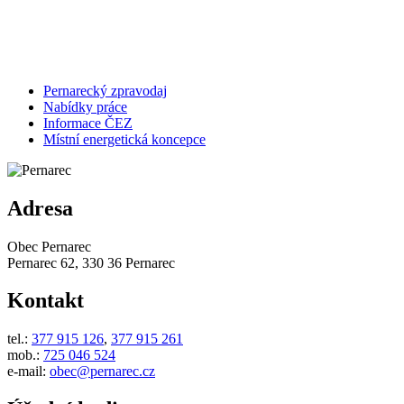
Pernarecký zpravodaj
Nabídky práce
Informace ČEZ
Místní energetická koncepce
Adresa
Obec Pernarec
Pernarec 62, 330 36 Pernarec
Kontakt
tel.:
377 915 126
,
377 915 261
mob.:
725 046 524
e-mail:
obec@pernarec.cz