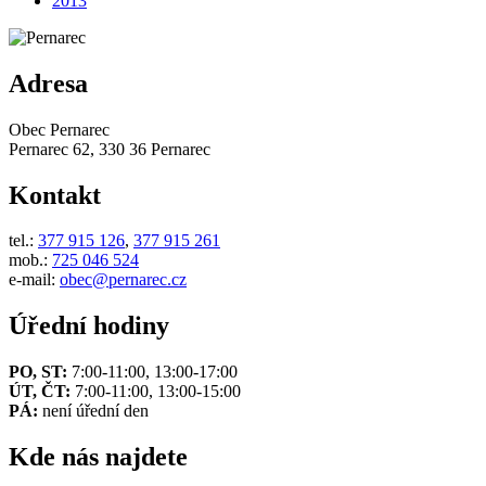
2013
Adresa
Obec Pernarec
Pernarec 62, 330 36 Pernarec
Kontakt
tel.:
377 915 126
,
377 915 261
mob.:
725 046 524
e-mail:
obec@pernarec.cz
Úřední hodiny
PO, ST:
7:00-11:00, 13:00-17:00
ÚT, ČT:
7:00-11:00, 13:00-15:00
PÁ:
není úřední den
Kde nás najdete