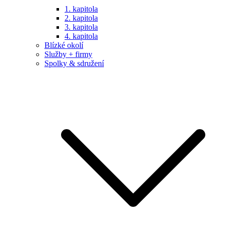
1. kapitola
2. kapitola
3. kapitola
4. kapitola
Blízké okolí
Služby + firmy
Spolky & sdružení