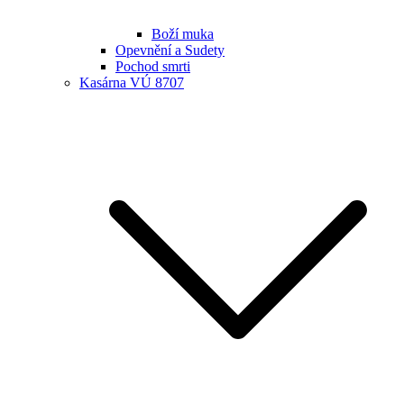
Boží muka
Opevnění a Sudety
Pochod smrti
Kasárna VÚ 8707