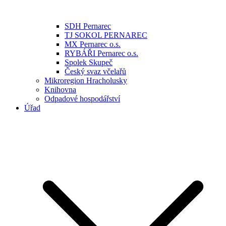
SDH Pernarec
TJ SOKOL PERNAREC
MX Pernarec o.s.
RYBÁŘI Pernarec o.s.
Spolek Skupeč
Český svaz včelařů
Mikroregion Hracholusky
Knihovna
Odpadové hospodářství
Úřad